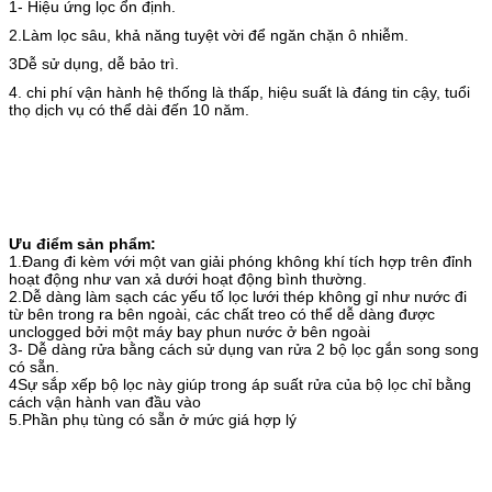
1- Hiệu ứng lọc ổn định.
2.Làm lọc sâu, khả năng tuyệt vời để ngăn chặn ô nhiễm.
3Dễ sử dụng, dễ bảo trì.
4. chi phí vận hành hệ thống là thấp, hiệu suất là đáng tin cậy, tuổi
thọ dịch vụ có thể dài đến 10 năm.
Ưu điểm sản phẩm:
1.Đang đi kèm với một van giải phóng không khí tích hợp trên đỉnh
hoạt động như van xả dưới hoạt động bình thường.
2.Dễ dàng làm sạch các yếu tố lọc lưới thép không gỉ như nước đi
từ bên trong ra bên ngoài, các chất treo có thể dễ dàng được
unclogged bởi một máy bay phun nước ở bên ngoài
3- Dễ dàng rửa bằng cách sử dụng van rửa 2 bộ lọc gắn song song
có sẵn.
4Sự sắp xếp bộ lọc này giúp trong áp suất rửa của bộ lọc chỉ bằng
cách vận hành van đầu vào
5.Phần phụ tùng có sẵn ở mức giá hợp lý