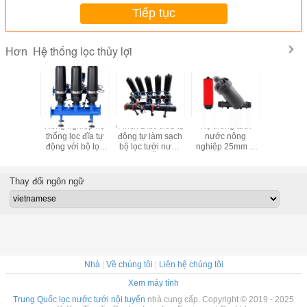
Tiếp tục
Hệ thống lọc thủy lợi
Hơn
ông nghiệp
Nông nghiệp hệ
4 inch Disc siêu tự
Hệ thống tưới
Hệ thống l
 nước lọc
thống lọc đĩa tự
động tự làm sạch
nước nông
Y Disc 1
tâm Dòng
động với bộ lọc
bộ lọc tưới nước
nghiệp 25mm Y
Irrigation 
30m3/h
đĩa 2"
5pc mỗi bộ
loại đĩa bộ lọc 3/4
1/4" 1-1
3/h
inch 120 Mesh
Thay đổi ngôn ngữ
Nhà
|
Về chúng tôi
|
Liên hệ chúng tôi
Xem máy tính
Trung Quốc lọc nước tưới nội tuyến
nhà cung cấp. Copyright © 2019 - 2025