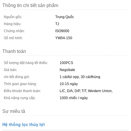
Thông tin chi tiết sản phẩm
Nguồn gốc:
Trung Quốc
Hàng hiệu:
TJ
Chứng nhận:
ISO9000
Số mô hình:
YW04-150
Thanh toán
Số lượng đặt hàng tối thiểu:
100PCS
Giá bán:
Negotiate
chi tiết đóng gói:
1 cái/túi opp, 30 cái/thùng
Thời gian giao hàng:
10-15 ngày
Điều khoản thanh toán:
L/C, D/A, D/P, T/T, Western Union,
Khả năng cung cấp:
1000 chiếc / ngày
Sự miêu tả
Hệ thống lọc thủy lợi