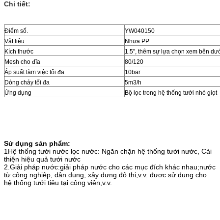
Chi tiết:
Điểm số.
YW040150
Vật liệu
Nhựa PP
Kích thước
1.5", thêm sự lựa chọn xem bên dư
Mesh cho đĩa
80/120
Áp suất làm việc tối đa
10bar
Dòng chảy tối đa
5m3/h
Ứng dụng
Bộ lọc trong hệ thống tưới nhỏ giọt
Sử dụng sản phẩm:
1Hệ thống tưới nước lọc nước: Ngăn chặn hệ thống tưới nước, Cải
thiện hiệu quả tưới nước
2.Giải pháp nước:giải pháp nước cho các mục đích khác nhau;nước
từ công nghiệp, dân dụng, xây dựng đô thị,v.v. được sử dụng cho
hệ thống tưới tiêu tại công viên,v.v.