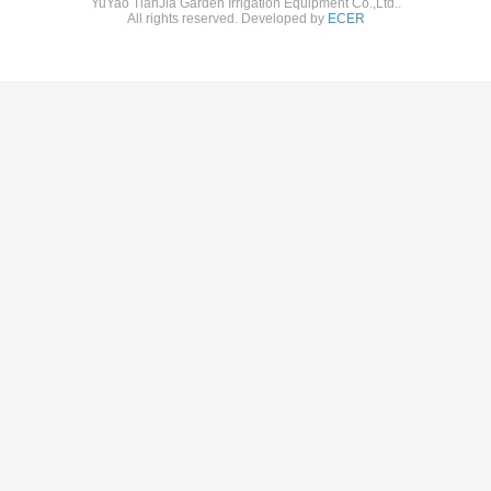
YuYao TianJia Garden Irrigation Equipment Co.,Ltd..
All rights reserved. Developed by
ECER