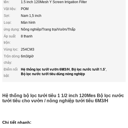
tên:
1.5 inch 120Mesh Y Screen Irrigation Filter
Vật liệu:
POM
Sợi:
Nam 1,5 inch
Loại:
Màn hình
ứng dụng:
Nông nghiệp/Trang trại/Vườn/Thấp
Áp suất
8 thanh
trộn:
Vùng lọc:
254CM3
Trộn dòng
6m3/giờ
chảy:
Hệ thống lọc tưới vườn 6M3/H
Bộ lọc nước tưới 1.5'
Điểm nổi
,
,
Bộ lọc nước tưới tiêu dùng nông nghiệp
bật:
Hệ thống bộ lọc tưới tiêu 1 1/2 inch 120Mes Bộ lọc nước
tưới tiêu cho vườn / nông nghiệp tưới tiêu 6M3/H
Chi tiết nhanh: