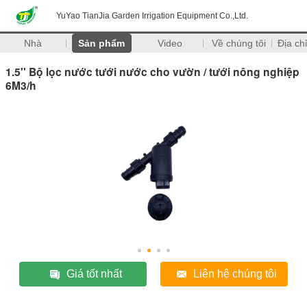
YuYao TianJia Garden Irrigation Equipment Co.,Ltd.
Nhà
Sản phẩm
Video
Về chúng tôi
Địa chỉ
1.5'' Bộ lọc nước tưới nước cho vườn / tưới nông nghiệp
6M3/h
Giá tốt nhất
Liên hệ chúng tôi