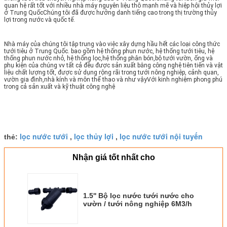
quan hệ rất tốt với nhiều nhà máy nguyên liệu thô mạnh mẽ và hiệp hội thủy lợi
ở Trung QuốcChúng tôi đã được hưởng danh tiếng cao trong thị trường thủy
lợi trong nước và quốc tế.
Nhà máy của chúng tôi tập trung vào việc xây dựng hầu hết các loại công thức
tưới tiêu ở Trung Quốc. bao gồm hệ thống phun nước, hệ thống tưới tiêu, hệ
thống phun nước nhỏ, hệ thống lọc,hệ thống phân bón,bộ tưới vườn, ống và
phụ kiện của chúng vv tất cả đều được sản xuất bằng công nghệ tiên tiến và vật
liệu chất lượng tốt, được sử dụng rộng rãi trong tưới nông nghiệp, cảnh quan,
vườn gia đình,nhà kính và môn thể thao và như vậyVới kinh nghiệm phong phú
trong cả sản xuất và kỹ thuật công nghệ
lọc nước tưới
lọc thủy lợi
lọc nước tưới nội tuyến
thẻ:
,
,
Nhận giá tốt nhất cho
1.5'' Bộ lọc nước tưới nước cho
vườn / tưới nông nghiệp 6M3/h