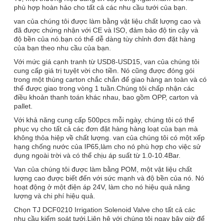
phù hợp hoàn hảo cho tất cả các nhu cầu tưới của bạn.
van của chúng tôi được làm bằng vật liệu chất lượng cao và
đã được chứng nhận với CE và ISO, đảm bảo độ tin cậy và
độ bền của nó.bạn có thể dễ dàng tùy chỉnh đơn đặt hàng
của bạn theo nhu cầu của bạn.
Với mức giá cạnh tranh từ USD8-USD15, van của chúng tôi
cung cấp giá trị tuyệt vời cho tiền. Nó cũng được đóng gói
trong một thùng carton chắc chắn để giao hàng an toàn và có
thể được giao trong vòng 1 tuần.Chúng tôi chấp nhận các
điều khoản thanh toán khác nhau, bao gồm OPP, carton và
pallet.
Với khả năng cung cấp 500pcs mỗi ngày, chúng tôi có thể
phục vụ cho tất cả các đơn đặt hàng hàng loạt của bạn mà
không thỏa hiệp về chất lượng. van của chúng tôi có một xếp
hạng chống nước của IP65,làm cho nó phù hợp cho việc sử
dụng ngoài trời và có thể chịu áp suất từ 1.0-10.4Bar.
Van của chúng tôi được làm bằng POM, một vật liệu chất
lượng cao được biết đến với sức mạnh và độ bền của nó. Nó
hoạt động ở một điện áp 24V, làm cho nó hiệu quả năng
lượng và chi phí hiệu quả.
Chọn TJ DCF0210 Irrigation Solenoid Valve cho tất cả các
nhu cầu kiểm soát tưới.Liên hệ với chúng tôi ngay bây giờ để