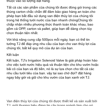
thuộc vào số lượng đặt hàng.
Tất cả các sản phẩm của chúng tôi được đóng gói trong các
thùng carton chắc chắn để đảm bảo giao hàng an toàn.cho
phép bạn bắt đầu sử dụng van điện thủy lợi của chúng tôi
trong hệ thống tưới nước của bạn nhanh chóngChúng tôi
chấp nhận nhiều phương thức thanh toán khác nhau, bao
gồm cả OPP, carton và pallet, giúp bạn dễ dàng chọn tùy
chọn thuận tiện nhất.
Với khả năng cung cấp 500pcs mỗi ngày, bạn có thể tin
tưởng TJ để đáp ứng nhu cầu của bạn cho van thủy lợi của
chúng tôi, bất kể quy mô của dự án của bạn.
Kết luận
Kết luận, TJ's Irrigation Solenoid Valve là giải pháp hoàn hảo
cho việc tưới nước hiệu quả và thuận tiện cho khu vườn hoặc
bãi cỏ của bạn.và độ bền, nó là sự lựa chọn cho tất cả các
nhu cầu tưới tiêu của bạn. vậy tại sao chờ đợi? đặt hàng
ngay bây giờ và giữ cho khu vườn của bạn xanh với TJ.
Van điện thủy lợi của chúng tôi được thiết kế và sản xuất bởi
TJ, một thương hiệu đáng tin cậy trong ngành.làm cho nó