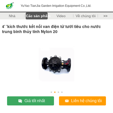
YuYao TianJia Garden Irrigation Equipment Co.,Ltd.
Nhà
Các sản phẩm
Video
Về chúng tôi
>>
4' 'kích thước kết nối van điện tử tưới tiêu cho nước
trung bình thủy tinh Nylon 20
Giá tốt nhất
Liên hệ chúng tôi