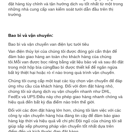
đặt hàng tùy chỉnh và tận hưởng dịch vụ tốt nhất từ một trong
những nhà cung cấp van kiểm soát tưới dẫn đầu trên thị
trường.
Bao bì và vận chuyển:
Bao bì và vận chuyển van điện lực tưới tiêu
Van điện thủy lợi của chúng tôi được đóng gói cẩn thận để
đảm bảo giao hàng an toàn cho khách hàng của chúng
tôi.Mỗi van được bọc riêng bằng vật liệu bảo vệ và sau đó đặt
trong một hộp bìa cứngBao bì được thiết kế để ngăn ngừa
bất kỳ thiệt hại hoặc rò rỉ nào trong quá trình vận chuyển.
Chúng tôi cung cấp một loạt các tùy chọn vận chuyển để đáp
ứng nhu cầu của khách hàng. Đối với đơn đặt hàng nhỏ,
chúng tôi sử dụng dịch vụ vận chuyển nhanh như DHL,
FedEx và UPS.Điều này cho phép giao hàng nhanh chóng và
hiệu quả đến bất kỳ địa điểm nào trên thế giới.
Đối với các đơn đặt hàng lớn hơn, chúng tôi làm việc với các
công ty vận chuyển hàng hóa đáng tin cậy để đảm bảo giao
hàng kịp thời và hiệu quả về chi phí.Đội ngũ của chúng tôi sẽ
giúp sắp xếp phương pháp vận chuyển tốt nhất dựa trên
điểm đến và kích thước đơn đặt hàng.