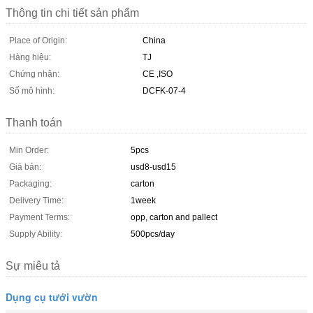
Thông tin chi tiết sản phẩm
Place of Origin:
China
Hàng hiệu:
TJ
Chứng nhận:
CE ,ISO
Số mô hình:
DCFK-07-4
Thanh toán
Min Order:
5pcs
Giá bán:
usd8-usd15
Packaging:
carton
Delivery Time:
1week
Payment Terms:
opp, carton and pallect
Supply Ability:
500pcs/day
Sự miêu tả
Dụng cụ tưới vườn