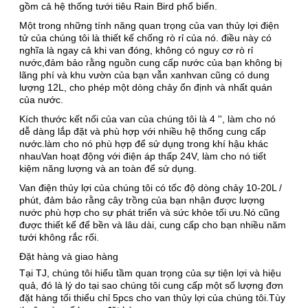
gồm cả hệ thống tưới tiêu Rain Bird phổ biến.
Một trong những tính năng quan trọng của van thủy lợi điện
tử của chúng tôi là thiết kế chống rò rỉ của nó. điều này có
nghĩa là ngay cả khi van đóng, không có nguy cơ rò rỉ
nước,đảm bảo rằng nguồn cung cấp nước của bạn không bị
lãng phí và khu vườn của bạn vẫn xanhvan cũng có dung
lượng 12L, cho phép một dòng chảy ổn định và nhất quán
của nước.
Kích thước kết nối của van của chúng tôi là 4 '', làm cho nó
dễ dàng lắp đặt và phù hợp với nhiều hệ thống cung cấp
nước.làm cho nó phù hợp để sử dụng trong khí hậu khác
nhauVan hoạt động với điện áp thấp 24V, làm cho nó tiết
kiệm năng lượng và an toàn để sử dụng.
Van điện thủy lợi của chúng tôi có tốc độ dòng chảy 10-20L /
phút, đảm bảo rằng cây trồng của bạn nhận được lượng
nước phù hợp cho sự phát triển và sức khỏe tối ưu.Nó cũng
được thiết kế để bền và lâu dài, cung cấp cho bạn nhiều năm
tưới không rắc rối.
Đặt hàng và giao hàng
Tại TJ, chúng tôi hiểu tầm quan trọng của sự tiện lợi và hiệu
quả, đó là lý do tại sao chúng tôi cung cấp một số lượng đơn
đặt hàng tối thiểu chỉ 5pcs cho van thủy lợi của chúng tôi.Tùy