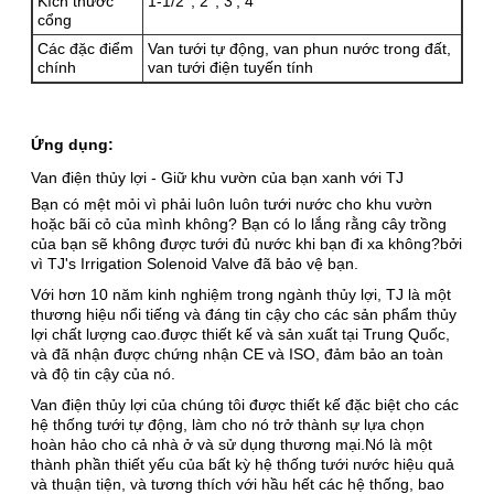
Kích thước
1-1/2'', 2'', 3', 4'
cổng
Các đặc điểm
Van tưới tự động, van phun nước trong đất,
chính
van tưới điện tuyến tính
Ứng dụng:
Van điện thủy lợi - Giữ khu vườn của bạn xanh với TJ
Bạn có mệt mỏi vì phải luôn luôn tưới nước cho khu vườn
hoặc bãi cỏ của mình không? Bạn có lo lắng rằng cây trồng
của bạn sẽ không được tưới đủ nước khi bạn đi xa không?bởi
vì TJ's Irrigation Solenoid Valve đã bảo vệ bạn.
Với hơn 10 năm kinh nghiệm trong ngành thủy lợi, TJ là một
thương hiệu nổi tiếng và đáng tin cậy cho các sản phẩm thủy
lợi chất lượng cao.được thiết kế và sản xuất tại Trung Quốc,
và đã nhận được chứng nhận CE và ISO, đảm bảo an toàn
và độ tin cậy của nó.
Van điện thủy lợi của chúng tôi được thiết kế đặc biệt cho các
hệ thống tưới tự động, làm cho nó trở thành sự lựa chọn
hoàn hảo cho cả nhà ở và sử dụng thương mại.Nó là một
thành phần thiết yếu của bất kỳ hệ thống tưới nước hiệu quả
và thuận tiện, và tương thích với hầu hết các hệ thống, bao