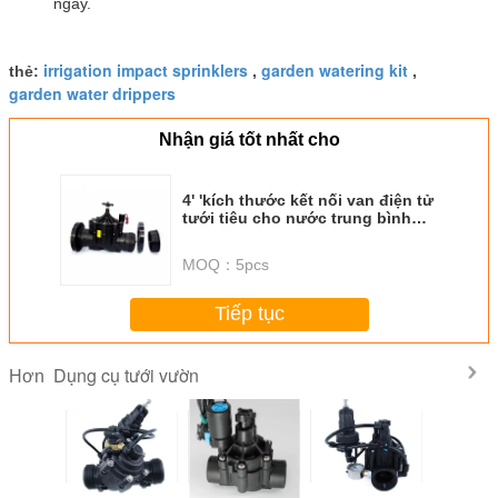
ngày.
irrigation impact sprinklers
garden watering kit
thẻ:
,
,
garden water drippers
Nhận giá tốt nhất cho
4' 'kích thước kết nối van điện tử
tưới tiêu cho nước trung bình
thủy tinh Nylon 20
MOQ：
5pcs
Tiếp tục
Dụng cụ tưới vườn
Hơn
 Solenoid
2 "Ventil giảm áp
1.0-10.4Bar áp
1 1/4' Ống nước
4' 'kích t