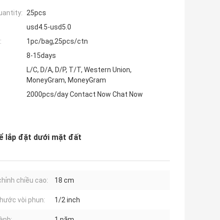
antity:
25pcs
usd4.5-usd5.0
:
1pc/bag,25pcs/ctn
8-15days
L/C, D/A, D/P, T/T, Western Union,
MoneyGram, MoneyGram
2000pcs/day Contact Now Chat Now
ể lắp đặt dưới mặt đất
chỉnh chiều cao:
18 cm
thước vòi phun:
1/2 inch
ành:
1 năm