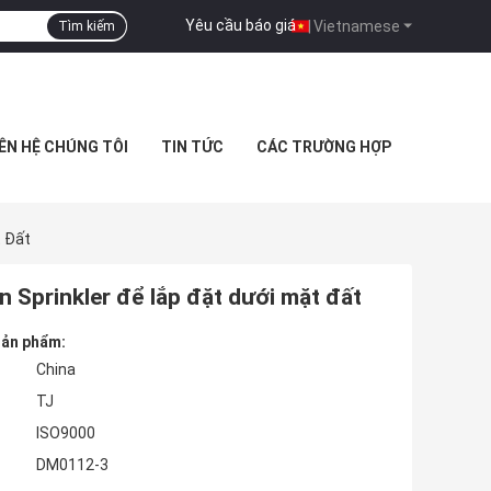
Yêu cầu báo giá
|
Vietnamese
Tìm kiếm
IÊN HỆ CHÚNG TÔI
TIN TỨC
CÁC TRƯỜNG HỢP
t Đất
 Sprinkler để lắp đặt dưới mặt đất
 sản phẩm:
China
TJ
ISO9000
DM0112-3