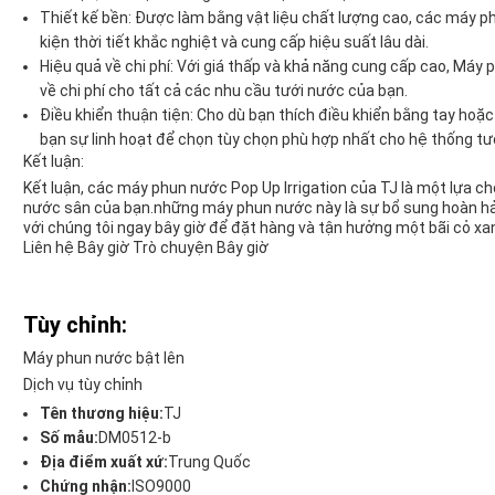
Thiết kế bền: Được làm bằng vật liệu chất lượng cao, các máy 
kiện thời tiết khắc nghiệt và cung cấp hiệu suất lâu dài.
Hiệu quả về chi phí: Với giá thấp và khả năng cung cấp cao, Máy
về chi phí cho tất cả các nhu cầu tưới nước của bạn.
Điều khiển thuận tiện: Cho dù bạn thích điều khiển bằng tay ho
bạn sự linh hoạt để chọn tùy chọn phù hợp nhất cho hệ thống tướ
Kết luận:
Kết luận, các máy phun nước Pop Up Irrigation của TJ là một lựa c
nước sân của bạn.những máy phun nước này là sự bổ sung hoàn hả
với chúng tôi ngay bây giờ để đặt hàng và tận hưởng một bãi cỏ x
Liên hệ Bây giờ Trò chuyện Bây giờ
Tùy chỉnh:
Máy phun nước bật lên
Dịch vụ tùy chỉnh
Tên thương hiệu:
TJ
Số mẫu:
DM0512-b
Địa điểm xuất xứ:
Trung Quốc
Chứng nhận:
ISO9000