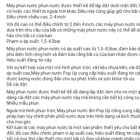
Máy phun nước phun nước được thiết kế để lắp đặt dưới mặt đất, l
cỏ hoặc các thiết bị ngoài trời khác.Điều này cũng giúp giữ cho bãi
Điều chỉnh chiều cao: 2-4 inch
Với độ cao có thể điều chỉnh từ 2 đến 4 inch, các máy phun nước n
dựa trên nhu cầu của bãi cỏ.những máy phun nước này có thể dễ 
hảo cho bãi cỏ của bạn.
Phạm vi áp suất: 1,5-4,5bar
Máy phun nước phun nước có áp suất cao từ 1,5-4,5bar, đảm bảo 
phủ diện tích rộng hơn và đảm bảo rằng bãi cỏ của bạn nhận được 
Hiệu suất đáng tin cậy
Với sự kết hợp của một mô hình phun tròn, vật liệu nhựa bền, cài đ
áp suất cao,Máy phun nước Pop Up cung cấp hiệu suất đáng tin cậy
được lượng nước đúng đắn cho sự phát triển và sức khỏe tối ưu.
Dễ cài đặt
Máy phun nước được thiết kế để dễ dàng lắp đặt, làm cho nó một qu
dàng cài đặt các máy phun nước này mà không cần bất kỳ công cụ h
Nhiều mẫu phun
Ngoài mô hình phun tròn, Máy phun nước ẩm Pop Up cũng cung cấp
phép bạn tùy chỉnh phân phối nước dựa trên hình dạng và kích thư
cho mọi góc.
Kết luận là các máy phun nước là một sản phẩm thiết yếu cho bất
đất, độ cao điều chỉnh, phạm vi áp suất cao, hiệu suất đáng tin c
tất cả mọi thứ cần thiết cho một bãi cỏ đẹp và khỏe mạnh.nhận cỏ