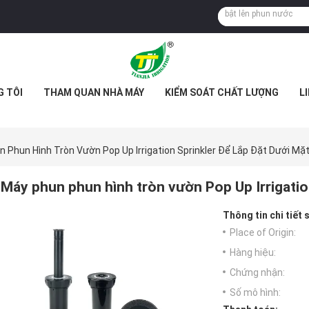
G TÔI
THAM QUAN NHÀ MÁY
KIỂM SOÁT CHẤT LƯỢNG
L
 Phun Hình Tròn Vườn Pop Up Irrigation Sprinkler Để Lắp Đặt Dưới Mặ
Máy phun phun hình tròn vườn Pop Up Irrigation
Thông tin chi tiết
Place of Origin:
Hàng hiệu:
Chứng nhận:
Số mô hình: