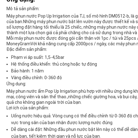
Mô tả sản phẩm:
Máy phun nước Pop Up Irrigation của TJ, số mô hình DM0512-b, là 
của bạn.Những máy phun nước bật lên vườn này được thiết kế và 
số lượng đặt hàng tối thiểu là 25 chiếc, những máy phun nước này 
thành một lựa chọn giá cả phải chăng cho cả sử dụng trong nhà và
Mỗi máy phun nước được đóng gói cẩn thận với 1pc / túi và 25pcs /
MoneyGramVới khả năng cung cấp 2000pcs / ngày, các máy phun nư
Đặc điểm sản phẩm:
Phạm vi áp suất: 1,5-4,5bar
Hệ thống điều khiển: thủ công hoặc tự động
Bảo hành: 1 năm
Vàng điều chỉnh: 0-360 độ
Ứng dụng:
Máy phun nước ẩm Pop Up Irrigation phù hợp với nhiều ứng dụng 
mại, công viên và sân thể thao.,những chiếc giường hoa, và bụi cây
quả cho không gian ngoài trời của bạn.
Lợi ích của sản phẩm:
Uống nước hiệu quả: Vòng cung có thể điều chỉnh từ 0-360 độ c
vực trong sân của bạn nhận được lượng nước đúng.
Dễ dàng cài đặt: Những đầu phun nước bật lên này có thể dễ dàng
của bạn, tiết kiệm thời gian và nỗ lực của bạn.