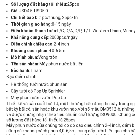
Số lượng đặt hàng tối thiểu:
25pcs
Giá:
USD4.5-USD5.0
Chi tiết bao bì:
1pc/thùng, 25pc/tn
Thời gian giao hàng:
8-15 ngày
Điều khoản thanh toán:
L/C, D/A, D/P, T/T, Western Union, Mon
Khả năng cung cấp:
2000pcs/ngày
Điều chỉnh chiều cao:
2-4 inch
Khoảng cách phun:
4.0-6.5m
Mô hình phun:
Vòng tròn
Tên sản phẩm:
Máy phun nước bật lên
Bảo hành:
1 năm
Đặc điểm chính:
Hệ thống tưới nước phun sân
Cây tưới cỏ Pop Up Sprinkler
Máy phun nước vườn Pop Up
Thiết kế và sản xuất bởi TJ, một thương hiệu đáng tin cậy trong 
bất kỳ bãi cỏ, sân hoặc khu vườn nào.Với số mẫu DM0512-b, nhữn
và được chứng nhận theo tiêu chuẩn chất lượng ISO9000. Chúng có
số lượng đặt hàng tối thiểu là 25pcs.
Máy phun nước của chúng tôi có độ cao điều chỉnh 2-4 inch, đảm b
cũng có khoảng cách phun 4,0-6,5m, cung cấp tưới hiệu quả cho bãi