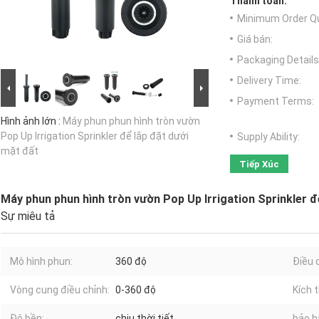
Thanh toán:
Minimum Order Qu
Giá bán:
Packaging Details
Delivery Time:
Payment Terms:
Hình ảnh lớn :
Máy phun phun hình tròn vườn
Pop Up Irrigation Sprinkler để lắp đặt dưới
Supply Ability:
mặt đất
Tiếp Xúc
Máy phun phun hình tròn vườn Pop Up Irrigation Sprinkler đ
Sự miêu tả
Mô hình phun:
360 độ
Điều 
Vòng cung điều chỉnh:
0-360 độ
Kích 
Độ bền:
chịu thời tiết
bảo h