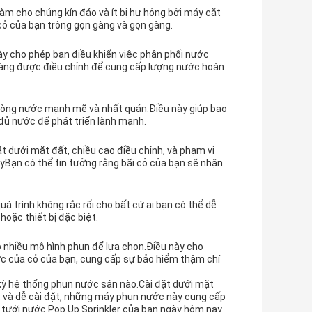
àm cho chúng kín đáo và ít bị hư hỏng bởi máy cắt
 cỏ của bạn trông gọn gàng và gọn gàng.
ày cho phép bạn điều khiển việc phân phối nước
dàng được điều chỉnh để cung cấp lượng nước hoàn
dòng nước mạnh mẽ và nhất quán.Điều này giúp bao
đủ nước để phát triển lành mạnh.
ặt dưới mặt đất, chiều cao điều chỉnh, và phạm vi
Bạn có thể tin tưởng rằng bãi cỏ của bạn sẽ nhận
á trình không rắc rối cho bất cứ ai.bạn có thể dễ
oặc thiết bị đặc biệt.
 nhiều mô hình phun để lựa chọn.Điều này cho
ớc của cỏ của bạn, cung cấp sự bảo hiểm thậm chí
 kỳ hệ thống phun nước sân nào.Cài đặt dưới mặt
ậy, và dễ cài đặt, những máy phun nước này cung cấp
 tưới nước Pop Up Sprinkler của bạn ngày hôm nay