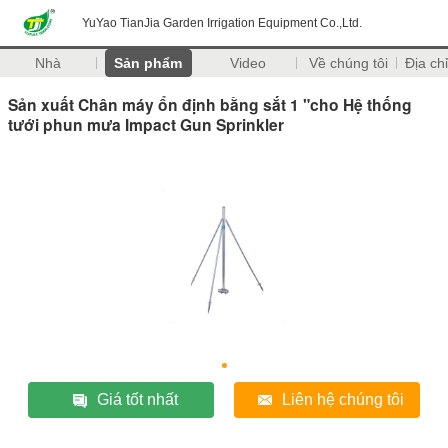
YuYao TianJia Garden Irrigation Equipment Co.,Ltd.
Nhà
Sản phẩm
Video
Về chúng tôi
Địa chỉ
Sản xuất Chân máy ổn định bằng sắt 1 "cho Hệ thống
tưới phun mưa Impact Gun Sprinkler
Giá tốt nhất
Liên hệ chúng tôi