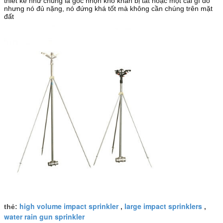
thiết kế như chúng là góc nhọn khó khăn bị tắt hoặc một cái gì đó
nhưng nó đủ nặng, nó đứng khá tốt mà không cần chúng trên mặt
đất
high volume impact sprinkler
large impact sprinklers
thẻ:
,
,
water rain gun sprinkler