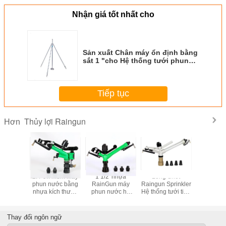
Nhận giá tốt nhất cho
Sản xuất Chân máy ổn định bằng
sắt 1 "cho Hệ thống tưới phun
mưa Impact Gun Sprinkler
Tiếp tục
Thủy lợi Raingun
Hơn
minium
2.4-9.7m3/h Máy
1 1/2' nhựa
Long Shot
1 1/2'' đi
prinkler
phun nước bằng
RainGun máy
Raingun Sprinkler
nước mư
ng tưới
nhựa kích thước
phun nước hệ
Hệ thống tưới tiêu
nghiệp tưới
i động
1"
thống tưới nước
hóa Mỏ than Kết
5ba
mỏ than 5,1-
nối kích thước: 2'
24,8m3/h
Thay đổi ngôn ngữ