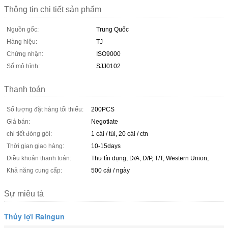
Thông tin chi tiết sản phẩm
Nguồn gốc:
Trung Quốc
Hàng hiệu:
TJ
Chứng nhận:
ISO9000
Số mô hình:
SJJ0102
Thanh toán
Số lượng đặt hàng tối thiểu:
200PCS
Giá bán:
Negotiate
chi tiết đóng gói:
1 cái / túi, 20 cái / ctn
Thời gian giao hàng:
10-15days
Điều khoản thanh toán:
Thư tín dụng, D/A, D/P, T/T, Western Union,
Khả năng cung cấp:
500 cái / ngày
Sự miêu tả
Thủy lợi Raingun