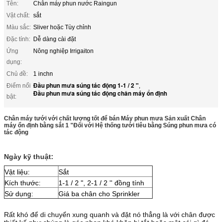
Tên:
Chân máy phun nước Raingun
Vật chất:
sắt
Màu sắc:
Sliver hoặc Tùy chỉnh
Đặc tính:
Dễ dàng cài đặt
Ứng
Nông nghiệp Irrigaiton
dụng:
Chủ đề:
1 inchn
Đầu phun mưa súng tác động 1-1 / 2 "
Điểm nổi
,
Đầu phun mưa súng tác động chân máy ổn định
bật:
Chân máy tưới với chất lượng tốt để bán Máy phun mưa Sản xuất Chân
máy ổn định bằng sắt 1 "Đối với Hệ thống tưới tiêu bằng Súng phun mưa có
tác động
Ngày kỹ thuật:
Vật liệu
:
Sắt
Kích thước:
1-1 / 2 ", 2-1 / 2 '' đồng tính
Sử dụng:
Giá ba chân cho Sprinkler
Rất khó để di chuyển xung quanh và đặt nó thẳng là với chân được