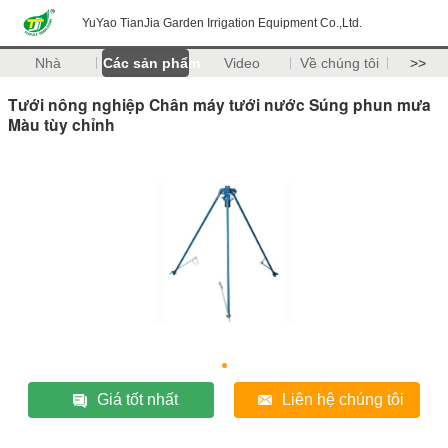
YuYao TianJia Garden Irrigation Equipment Co.,Ltd.
Nhà
Các sản phẩm
Video
Về chúng tôi
>>
Tưới nông nghiệp Chân máy tưới nước Súng phun mưa
Màu tùy chỉnh
Giá tốt nhất
Liên hệ chúng tôi