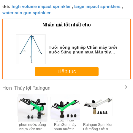
high volume impact sprinkler
large impact sprinklers
thẻ:
,
,
water rain gun sprinkler
Nhận giá tốt nhất cho
Tưới nông nghiệp Chân máy tưới
nước Súng phun mưa Màu tùy
chỉnh
Tiếp tục
Thủy lợi Raingun
Hơn
minium
2.4-9.7m3/h Máy
1 1/2' nhựa
Long Shot
1 1/2'' đi
prinkler
phun nước bằng
RainGun máy
Raingun Sprinkler
nước mư
ng tưới
nhựa kích thước
phun nước hệ
Hệ thống tưới tiêu
nghiệp tưới