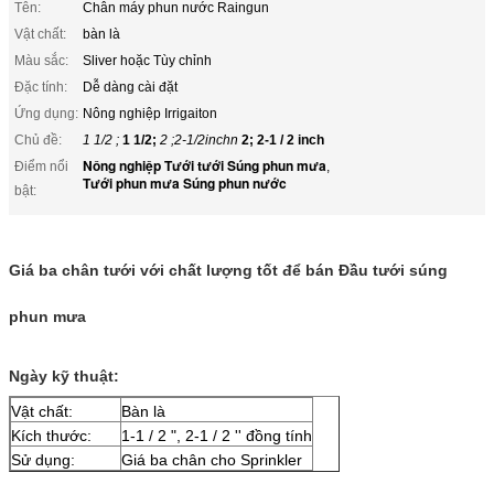
Tên:
Chân máy phun nước Raingun
Vật chất:
bàn là
Màu sắc:
Sliver hoặc Tùy chỉnh
Đặc tính:
Dễ dàng cài đặt
Ứng dụng:
Nông nghiệp Irrigaiton
Chủ đề:
1 1/2 ;
1 1/2;
2 ;2-1/2inchn
2; 2-1 / 2 inch
Nông nghiệp Tưới tưới Súng phun mưa
Điểm nổi
,
Tưới phun mưa Súng phun nước
bật:
Giá ba chân tưới với chất lượng tốt để bán Đầu tưới súng
phun mưa
Ngày kỹ thuật:
Vật chất
:
Bàn là
Kích thước:
1-1 / 2 ", 2-1 / 2 '' đồng tính
Sử dụng:
Giá ba chân cho Sprinkler