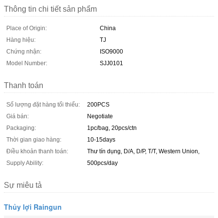
Thông tin chi tiết sản phẩm
Place of Origin:
China
Hàng hiệu:
TJ
Chứng nhận:
ISO9000
Model Number:
SJJ0101
Thanh toán
Số lượng đặt hàng tối thiểu:
200PCS
Giá bán:
Negotiate
Packaging:
1pc/bag, 20pcs/ctn
Thời gian giao hàng:
10-15days
Điều khoản thanh toán:
Thư tín dụng, D/A, D/P, T/T, Western Union,
Supply Ability:
500pcs/day
Sự miêu tả
Thủy lợi Raingun