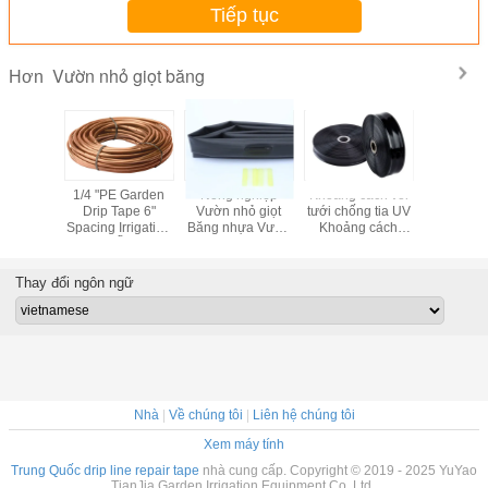
Tiếp tục
Vườn nhỏ giọt băng
Hơn
i Siphon
1/4 "PE Garden
Nông nghiệp
Khoảng cách vòi
Băng tướ
rip Tape
Drip Tape 6"
Vườn nhỏ giọt
tưới chống tia UV
giọt siê
tự xả bù
Spacing Irrigation
Băng nhựa Vườn
Khoảng cách
16mm Kh
Emitter Ống phát
băng 0,85-3,5 L /
khoảng cách
trong nh
H Áp suất thấp
18cm Chiều rộng
Lưu lượng 
50mm
4 L /
Thay đổi ngôn ngữ
Nhà
|
Về chúng tôi
|
Liên hệ chúng tôi
Xem máy tính
Trung Quốc drip line repair tape
nhà cung cấp. Copyright © 2019 - 2025 YuYao
TianJia Garden Irrigation Equipment Co.,Ltd..