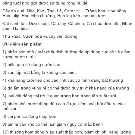
băng tưới nhỏ giọt được sử dụng rộng rãi để:
Cây ăn quả: Nho, Kiwi, Táo, Lê, Cam v.v ... Trồng hoa: Hoa hồng,
Hoa tulip, Hoa cẩm chướng, Hoa loa kèn cho hoa tươi.
Đất canh tác: Dưa chuột, Dâu tây, Cà chua, Cà chua dưa hấu, Nhân
sâm, Hạt tiêu.
Thứ khác: Vườn hoa và cây ven đường.
Ưu điểm sản phẩm:
1) phân bón nhỏ / mất chất dinh dưỡng do áp dụng cục bộ và giảm
lượng nước rỉ rác.
2) hiệu quả sử dụng nước cao
3) san lấp mặt bằng là không cần thiết.
4) khả năng tưới tiêu cho các lĩnh vực có hình dạng bất thường
5) độ ẩm trong vùng rễ có thể được duy trì ở khả năng của trường
6) loại đất đóng vai trò ít quan trọng hơn trong tần suất tưới
7) phân phối nước đồng đều cao được kiểm soát bởi đầu ra của
mỗi vòi
8) chi phí lao động thấp hơn
9) tán lá vẫn khô có thể làm giảm nguy cơ mắc bệnh
10) thường hoạt động ở áp suất thấp hơn, giảm chi phí năng lượng