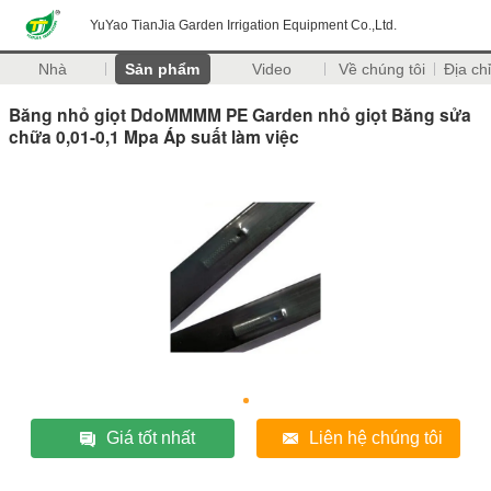
YuYao TianJia Garden Irrigation Equipment Co.,Ltd.
Nhà
Sản phẩm
Video
Về chúng tôi
Địa chỉ
Băng nhỏ giọt DdoMMMM PE Garden nhỏ giọt Băng sửa
chữa 0,01-0,1 Mpa Áp suất làm việc
Giá tốt nhất
Liên hệ chúng tôi