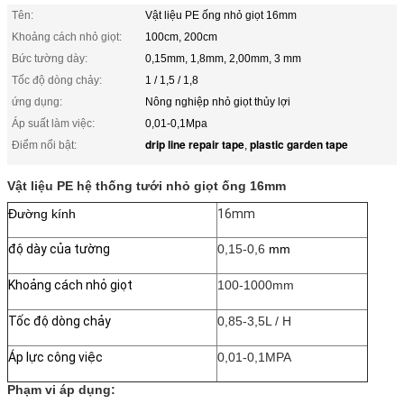
Tên:
Vật liệu PE ống nhỏ giọt 16mm
Khoảng cách nhỏ giọt:
100cm, 200cm
Bức tường dày:
0,15mm, 1,8mm, 2,00mm, 3 mm
Tốc độ dòng chảy:
1 / 1,5 / 1,8
ứng dụng:
Nông nghiệp nhỏ giọt thủy lợi
Áp suất làm việc:
0,01-0,1Mpa
drip line repair tape
plastic garden tape
Điểm nổi bật:
,
Vật liệu PE hệ thống tưới nhỏ giọt ống 16mm
Đường kính
16mm
độ dày của tường
0,15-0,6
mm
Khoảng cách nhỏ giọt
100-1000mm
Tốc độ dòng chảy
0,85-3,5L / H
Áp lực công việc
0,01-0,1MPA
Phạm vi áp dụng: