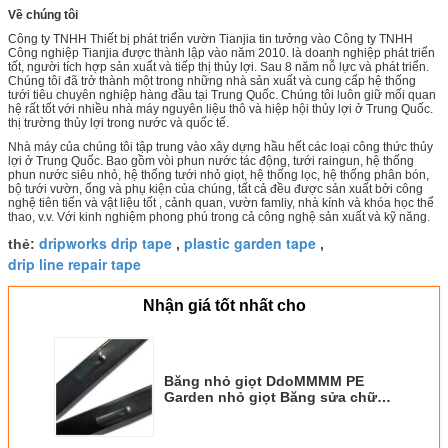
Về chúng tôi
Công ty TNHH Thiết bị phát triển vườn Tianjia tin tưởng vào Công ty TNHH
Công nghiệp Tianjia được thành lập vào năm 2010. là doanh nghiệp phát triển
tốt, người tích hợp sản xuất và tiếp thị thủy lợi. Sau 8 năm nỗ lực và phát triển.
Chúng tôi đã trở thành một trong những nhà sản xuất và cung cấp hệ thống
tưới tiêu chuyên nghiệp hàng đầu tại Trung Quốc. Chúng tôi luôn giữ mối quan
hệ rất tốt với nhiều nhà máy nguyên liệu thô và hiệp hội thủy lợi ở Trung Quốc.
thị trường thủy lợi trong nước và quốc tế.
Nhà máy của chúng tôi tập trung vào xây dựng hầu hết các loại công thức thủy
lợi ở Trung Quốc. Bao gồm vòi phun nước tác động, tưới raingun, hệ thống
phun nước siêu nhỏ, hệ thống tưới nhỏ giọt, hệ thống lọc, hệ thống phân bón,
bộ tưới vườn, ống và phụ kiện của chúng, tất cả đều được sản xuất bởi công
nghệ tiên tiến và vật liệu tốt , cảnh quan, vườn famliy, nhà kính và khóa học thể
thao, v.v. Với kinh nghiệm phong phú trong cả công nghệ sản xuất và kỹ năng.
dripworks drip tape
plastic garden tape
thẻ:
,
,
drip line repair tape
Nhận giá tốt nhất cho
Băng nhỏ giọt DdoMMMM PE
Garden nhỏ giọt Băng sửa chữa
0,01-0,1 Mpa Áp suất làm việc