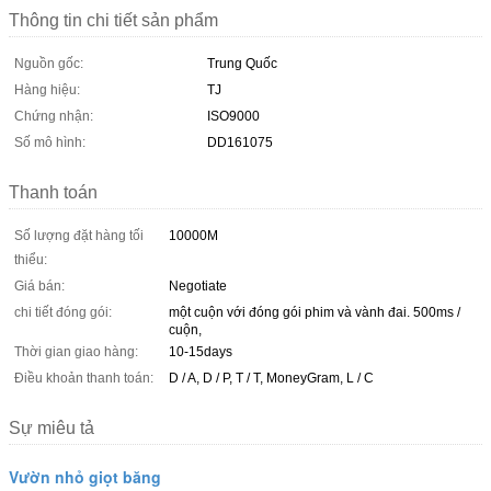
Thông tin chi tiết sản phẩm
Nguồn gốc:
Trung Quốc
Hàng hiệu:
TJ
Chứng nhận:
ISO9000
Số mô hình:
DD161075
Thanh toán
Số lượng đặt hàng tối
10000M
thiểu:
Giá bán:
Negotiate
chi tiết đóng gói:
một cuộn với đóng gói phim và vành đai. 500ms /
cuộn,
Thời gian giao hàng:
10-15days
Điều khoản thanh toán:
D / A, D / P, T / T, MoneyGram, L / C
Sự miêu tả
Vườn nhỏ giọt băng