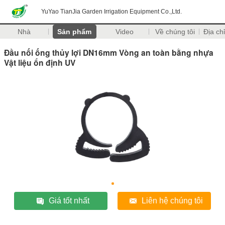
YuYao TianJia Garden Irrigation Equipment Co.,Ltd.
Nhà
Sản phẩm
Video
Về chúng tôi
Địa chỉ
Đầu nối ống thủy lợi DN16mm Vòng an toàn bằng nhựa
Vật liệu ổn định UV
Giá tốt nhất
Liên hệ chúng tôi