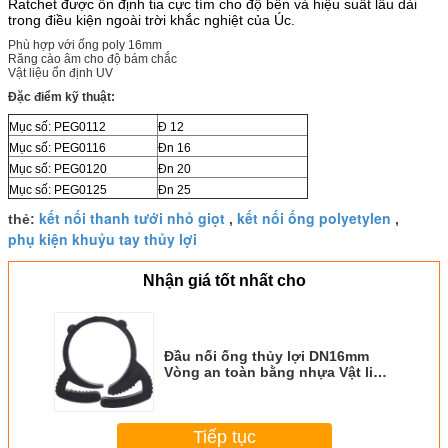
Ratchet được ổn định tia cực tím cho độ bền và hiệu suất lâu dài
trong điều kiện ngoài trời khắc nghiệt của Úc.
Phù hợp với ống poly 16mm
Răng cào âm cho độ bám chắc
Vật liệu ổn định UV
Đặc điểm kỹ thuật:
Mục số: PEG0112
Đ 12
Mục số:
PEG0116
Đn 16
Mục số:
PEG0120
Đn 20
Mục số:
PEG0125
Đn 25
kết nối thanh tưới nhỏ giọt
kết nối ống polyetylen
thẻ:
,
,
phụ kiện khuỷu tay thủy lợi
Nhận giá tốt nhất cho
Đầu nối ống thủy lợi DN16mm
Vòng an toàn bằng nhựa Vật liệu
ổn định UV
Tiếp tục