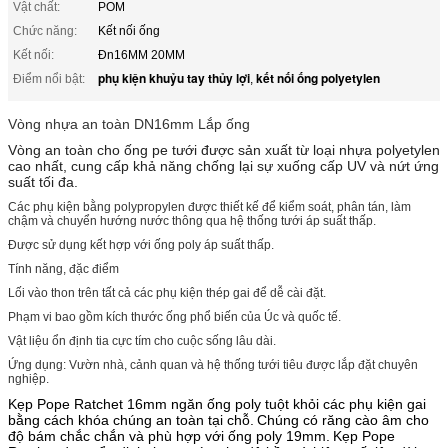
Vật chất:
POM
Chức năng:
Kết nối ống
Kết nối:
Đn16MM 20MM
phụ kiện khuỷu tay thủy lợi
kết nối ống polyetylen
Điểm nổi bật:
,
Vòng nhựa an toàn DN16mm Lắp ống
Vòng an toàn cho ống pe tưới được sản xuất từ ​​loại nhựa polyetylen
cao nhất, cung cấp khả năng chống lại sự xuống cấp UV và nứt ứng
suất tối đa.
Các phụ kiện bằng polypropylen được thiết kế để kiểm soát, phân tán, làm
chậm và chuyển hướng nước thông qua hệ thống tưới áp suất thấp.
Được sử dụng kết hợp với ống poly áp suất thấp.
Tính năng, đặc điểm
Lối vào thon trên tất cả các phụ kiện thép gai để dễ cài đặt.
Phạm vi bao gồm kích thước ống phổ biến của Úc và quốc tế.
Vật liệu ổn định tia cực tím cho cuộc sống lâu dài.
Ứng dụng: Vườn nhà, cảnh quan và hệ thống tưới tiêu được lắp đặt chuyên
nghiệp.
Kẹp Pope Ratchet 16mm ngăn ống poly tuột khỏi các phụ kiện gai
bằng cách khóa chúng an toàn tại chỗ.
Chúng có răng cào âm cho
độ bám chắc chắn và phù hợp với ống poly 19mm.
Kẹp Pope