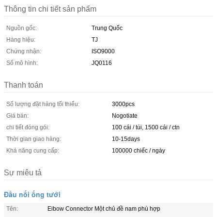
Thông tin chi tiết sản phẩm
Nguồn gốc:
Trung Quốc
Hàng hiệu:
TJ
Chứng nhận:
ISO9000
Số mô hình:
JQ0116
Thanh toán
Số lượng đặt hàng tối thiểu:
3000pcs
Giá bán:
Nogotiate
chi tiết đóng gói:
100 cái / túi, 1500 cái / ctn
Thời gian giao hàng:
10-15days
Khả năng cung cấp:
100000 chiếc / ngày
Sự miêu tả
Đầu nối ống tưới
Tên:
Eibow Connector Một chủ đề nam phù hợp