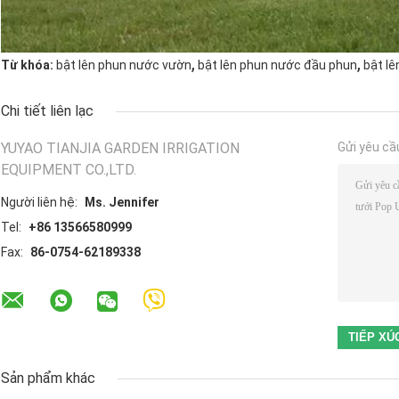
,
,
Từ khóa:
bật lên phun nước vườn
bật lên phun nước đầu phun
bật l
Chi tiết liên lạc
YUYAO TIANJIA GARDEN IRRIGATION
Gửi yêu cầ
EQUIPMENT CO.,LTD.
Người liên hệ:
Ms. Jennifer
Tel:
+86 13566580999
Fax:
86-0754-62189338
Sản phẩm khác