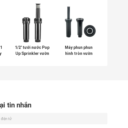
,1
1/2' tưới nước Pop
Máy phun phun
y
Up Sprinkler vườn
hình tròn vườn
ên
/ nông nghiệp Cỏ
Pop Up Irrigation
nước Sprinkler
Sprinkler để lắp
đầu
đặt dưới mặt đất
ại tin nhắn