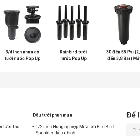
3/4 Inch nhựa cỏ
Rainbird tưới
30 đến 55 Psi (2
tưới nước Pop Up
nước Pop Up
đến 3,8 Bar) Má
Sprinkler chống
Sprinklers 1/2 ''
phun nước bật l
thời tiết
vòi nước vườn
Máy phun nước
nông nghiệp đầu
quay hiệu suất
phun
cao
Để l
Đầu tưới phun mưa
i tưới tác
1/2 inch Nông nghiệp Mưa lớn Bird Bird
Sprinkler điều chỉnh