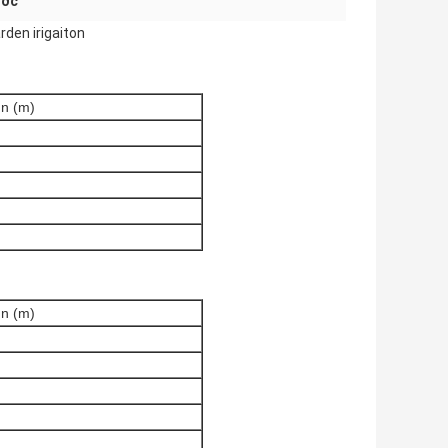
ước
rden irigaiton
un (m)
un (m)