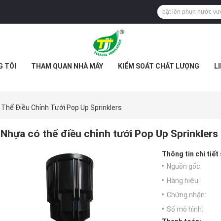
G TÔI
THAM QUAN NHÀ MÁY
KIỂM SOÁT CHẤT LƯỢNG
L
Thể Điều Chỉnh Tưới Pop Up Sprinklers
Nhựa có thể điều chỉnh tưới Pop Up Sprinklers
Thông tin chi tiết
Nguồn gốc:
Hàng hiệu:
Chứng nhận:
Số mô hình: