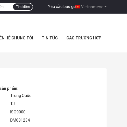
Yêu cầu báo giá
|
Vietnamese
Tìm kiếm
IÊN HỆ CHÚNG TÔI
TIN TỨC
CÁC TRƯỜNG HỢP
 sản phẩm:
Trung Quốc
TJ
ISO9000
DM031234