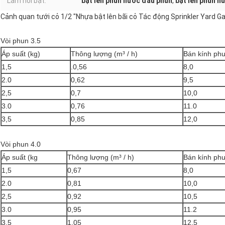
Làm nổi bật:
bật lên phun nước đầu phun
,
bật lên phun n
Cảnh quan tưới cỏ 1/2 "Nhựa bật lên bãi cỏ Tác động Sprinkler Yard Ga
Vòi phun 3.5
Áp suất (kg)
Thông lượng (m³ / h)
Bán kính ph
1,5
.0,56
8,0
2.0
0,62
9,5
2,5
0,7
10,0
3.0
0,76
11.0
3,5
0,85
12,0
Vòi phun 4.0
Áp suất (kg
Thông lượng (m³ / h)
Bán kính ph
1,5
0,67
8,0
2.0
0,81
10,0
2,5
0,92
10,5
3.0
0,95
11.2
3,5
1,05
12,5