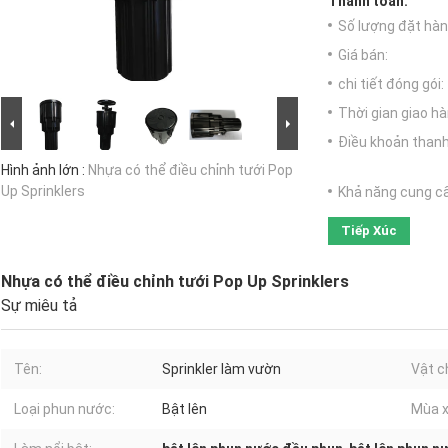
Thanh toán:
Số lượng đặt hàng
Giá bán:
chi tiết đóng gói:
Thời gian giao hà
Điều khoản thanh
Hình ảnh lớn :
Nhựa có thể điều chỉnh tưới Pop
Up Sprinklers
Khả năng cung c
Tiếp Xúc
Nhựa có thể điều chỉnh tưới Pop Up Sprinklers
Sự miêu tả
Tên:
Sprinkler làm vườn
Vật c
Loại phun nước:
Bật lên
Mùa x