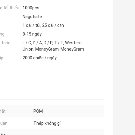
 tối thiểu:
1000pcs
Negotiate
1 cái / túi, 25 cái / ctn
ng:
8-15 ngày
 toán:
L / C, D / A, D / P, T / T, Western
Union, MoneyGram, MoneyGram
ấp:
2000 chiếc / ngày
hất:
POM
uân:
Thép không gỉ