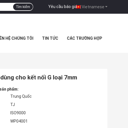
Yêu cầu báo giá
|
Vietnamese
Tìm kiếm
IÊN HỆ CHÚNG TÔI
TIN TỨC
CÁC TRƯỜNG HỢP
dùng cho kết nối G loại 7mm
 sản phẩm:
Trung Quốc
TJ
ISO9000
WP04001