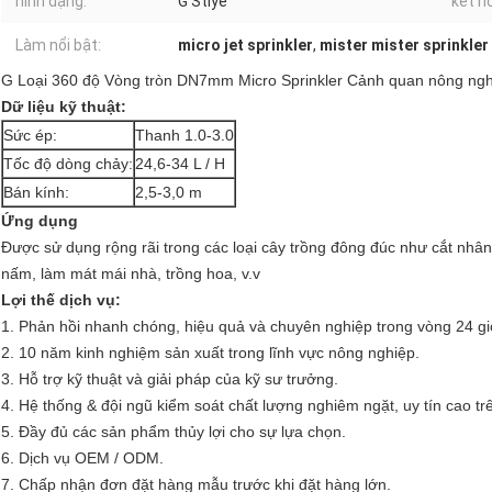
hình dạng:
G Stlye
kết nố
Làm nổi bật:
micro jet sprinkler
,
mister mister sprinkler
G Loại 360 độ Vòng tròn
DN7mm
Micro Sprinkler Cảnh quan nông ngh
Dữ liệu kỹ thuật:
Sức ép:
Thanh 1.0-3.0
Tốc độ dòng chảy:
24,6-34 L / H
Bán kính:
2,5-3,0 m
Ứng dụng
Được sử dụng rộng rãi trong các loại cây trồng đông đúc như cắt nhân g
nấm, làm mát mái nhà, trồng hoa, v.v
Lợi thế dịch vụ:
1. Phản hồi nhanh chóng, hiệu quả và chuyên nghiệp trong vòng 24 giờ
2. 10 năm kinh nghiệm sản xuất trong lĩnh vực nông nghiệp.
3. Hỗ trợ kỹ thuật và giải pháp của kỹ sư trưởng.
4. Hệ thống & đội ngũ kiểm soát chất lượng nghiêm ngặt, uy tín cao trê
5. Đầy đủ các sản phẩm thủy lợi cho sự lựa chọn.
6. Dịch vụ OEM / ODM.
7. Chấp nhận đơn đặt hàng mẫu trước khi đặt hàng lớn.