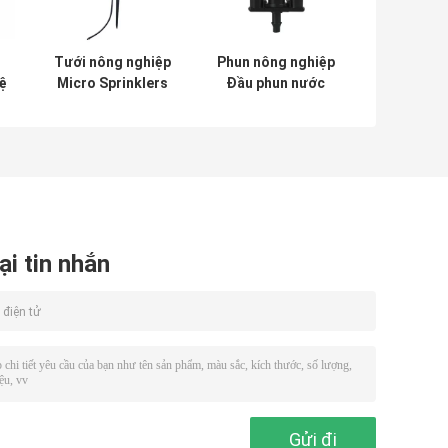
Tưới nông nghiệp
Phun nông nghiệp
ệ
Micro Sprinklers
Đầu phun nước
1.1m Bán kính 24L
siêu nhỏ mát cho
g
/ H
bãi cỏ tưới tiêu
ại tin nhắn