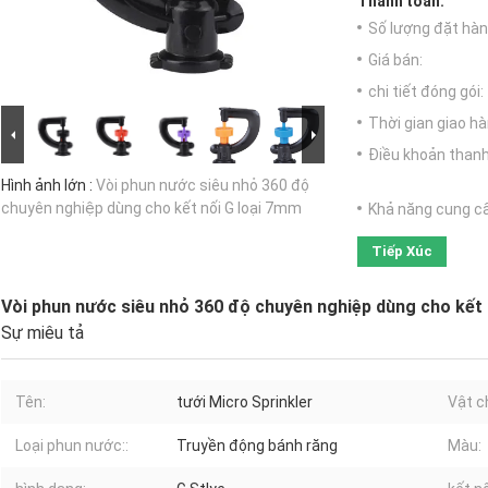
Thanh toán:
Số lượng đặt hàng
Giá bán:
chi tiết đóng gói:
Thời gian giao hà
Điều khoản thanh
Hình ảnh lớn :
Vòi phun nước siêu nhỏ 360 độ
chuyên nghiệp dùng cho kết nối G loại 7mm
Khả năng cung c
Tiếp Xúc
Vòi phun nước siêu nhỏ 360 độ chuyên nghiệp dùng cho kết 
Sự miêu tả
Tên:
tưới Micro Sprinkler
Vật c
Loại phun nước::
Truyền động bánh răng
Màu: