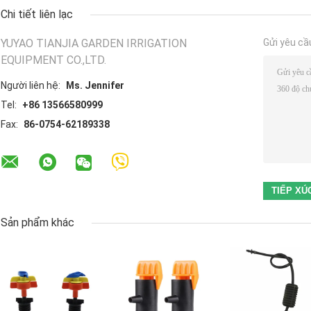
Chi tiết liên lạc
YUYAO TIANJIA GARDEN IRRIGATION
Gửi yêu cầ
EQUIPMENT CO.,LTD.
Người liên hệ:
Ms. Jennifer
Tel:
+86 13566580999
Fax:
86-0754-62189338
Sản phẩm khác