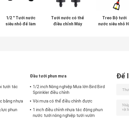
1/2 '' Tưới nước
Tưới nước có thể
Treo Bộ tưới
siêu nhỏ để làm
điều chỉnh Máy
nước siêu nhỏ H
mát nhà kính nông
phun nước Micro
thống vòi phun
nghiệp
Sprinkler Tốc độ
4/7 mm cho nôn
dòng chảy 60L / H
nghiệp
Để l
Đầu tưới phun mưa
i tưới tác
1/2 inch Nông nghiệp Mưa lớn Bird Bird
Sprinkler điều chỉnh
ớc bằng nhựa
Vòi mưa có thể điều chỉnh được
 lực phun
1 inch điều chỉnh nhựa tác động phun
nước tưới nông nghiệp tưới vườn