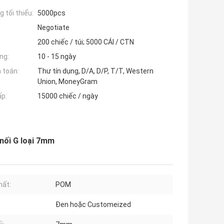
 tối thiểu:
5000pcs
Negotiate
200 chiếc / túi; 5000 CÁI / CTN
ng:
10 - 15 ngày
 toán:
Thư tín dụng, D/A, D/P, T/T, Western
Union, MoneyGram
ấp:
15000 chiếc / ngày
nối G loại 7mm
hất:
POM
Đen hoặc Customeized