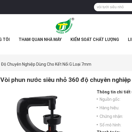
G TÔI
THAM QUAN NHÀ MÁY
KIỂM SOÁT CHẤT LƯỢNG
L
 Độ Chuyên Nghiệp Dùng Cho Kết Nối G Loại 7mm
Vòi phun nước siêu nhỏ 360 độ chuyên nghiệp 
Thông tin chi tiết
Nguồn gốc:
Hàng hiệu:
Chứng nhận:
Số mô hình: