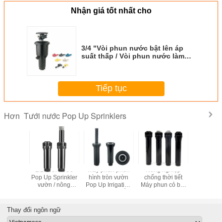
Nhận giá tốt nhất cho
3/4 "Vòi phun nước bật lên áp
suất thấp / Vòi phun nước làm
bằng thép không gỉ
Tiếp tục
Tưới nước Pop Up Sprinklers
Hơn
 Psi (2,1
1/2' tưới nước
Máy phun phun
Nông nghiệp
3/4 Inch 
Bar) Máy
Pop Up Sprinkler
hình tròn vườn
chống thời tiết
tưới nước
c bật lên
vườn / nông
Pop Up Irrigation
Máy phun cỏ bật
Sprinkler
un nước
nghiệp Cỏ nước
Sprinkler để lắp
lên với khoảng
thời t
ệu suất
Sprinkler đầu
đặt dưới mặt đất
cách phun 4,0 -
ao
6,5m
Thay đổi ngôn ngữ