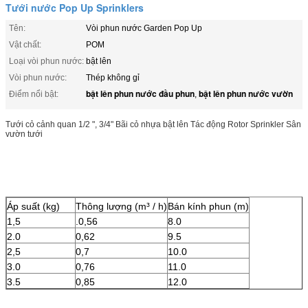
Tưới nước Pop Up Sprinklers
Tên:
Vòi phun nước Garden Pop Up
Vật chất:
POM
Loại vòi phun nước:
bật lên
Vòi phun nước:
Thép không gỉ
bật lên phun nước đầu phun
bật lên phun nước vườn
Điểm nổi bật:
,
Tưới cỏ cảnh quan 1/2 ", 3/4" Bãi cỏ nhựa bật lên Tác động Rotor Sprinkler Sân
vườn tưới
Áp suất (kg)
Thông lượng (m³ / h)
Bán kính phun (m)
1,5
.0,56
8.0
2.0
0,62
9.5
2,5
0,7
10.0
3.0
0,76
11.0
3.5
0,85
12.0