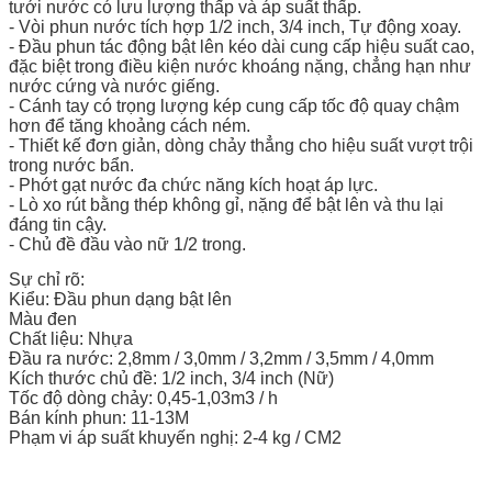
tưới nước có lưu lượng thấp và áp suất thấp.
- Vòi phun nước tích hợp 1/2 inch, 3/4 inch, Tự động xoay.
- Đầu phun tác động bật lên kéo dài cung cấp hiệu suất cao,
đặc biệt trong điều kiện nước khoáng nặng, chẳng hạn như
nước cứng và nước giếng.
- Cánh tay có trọng lượng kép cung cấp tốc độ quay chậm
hơn để tăng khoảng cách ném.
- Thiết kế đơn giản, dòng chảy thẳng cho hiệu suất vượt trội
trong nước bẩn.
- Phớt gạt nước đa chức năng kích hoạt áp lực.
- Lò xo rút bằng thép không gỉ, nặng để bật lên và thu lại
đáng tin cậy.
- Chủ đề đầu vào nữ 1/2 trong.
Sự chỉ rõ:
Kiểu: Đầu phun dạng bật lên
Màu đen
Chất liệu: Nhựa
Đầu ra nước: 2,8mm / 3,0mm / 3,2mm / 3,5mm / 4,0mm
Kích thước chủ đề: 1/2 inch, 3/4 inch (Nữ)
Tốc độ dòng chảy: 0,45-1,03m3 / h
Bán kính phun: 11-13M
Phạm vi áp suất khuyến nghị: 2-4 kg / CM2