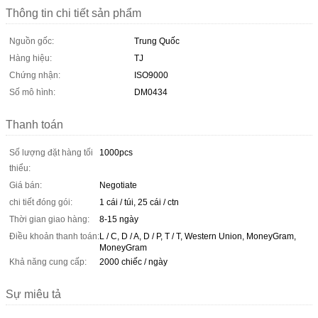
Thông tin chi tiết sản phẩm
Nguồn gốc:
Trung Quốc
Hàng hiệu:
TJ
Chứng nhận:
ISO9000
Số mô hình:
DM0434
Thanh toán
Số lượng đặt hàng tối
1000pcs
thiểu:
Giá bán:
Negotiate
chi tiết đóng gói:
1 cái / túi, 25 cái / ctn
Thời gian giao hàng:
8-15 ngày
Điều khoản thanh toán:
L / C, D / A, D / P, T / T, Western Union, MoneyGram,
MoneyGram
Khả năng cung cấp:
2000 chiếc / ngày
Sự miêu tả