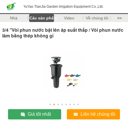
YuYao TianJia Garden Irrigation Equipment Co.,Ltd.
Nhà
Các sản phẩm
Video
Về chúng tôi
>>
3/4 "Vòi phun nước bật lên áp suất thấp / Vòi phun nước
làm bằng thép không gỉ
Giá tốt nhất
Liên hệ chúng tôi