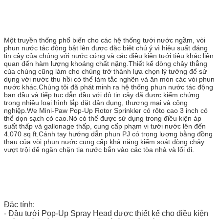
Một truyền thống phổ biến cho các hệ thống tưới nước ngầm, vòi
phun nước tác động bật lên được đặc biệt chú ý vì hiệu suất đáng
tin cậy của chúng với nước cứng và các điều kiện tưới tiêu khác liên
quan đến hàm lượng khoáng chất nặng.Thiết kế dòng chảy thẳng
của chúng cũng làm cho chúng trở thành lựa chọn lý tưởng để sử
dụng với nước thu hồi có thể làm tắc nghẽn và ăn mòn các vòi phun
nước khác.Chúng tôi đã phát minh ra hệ thống phun nước tác động
ban đầu và tiếp tục dẫn đầu với độ tin cậy đã được kiểm chứng
trong nhiều loại hình lắp đặt dân dụng, thương mại và công
nghiệp.We Mini-Paw Pop-Up Rotor Sprinkler có rôto cao 3 inch có
thể dọn sạch cỏ cao.Nó có thể được sử dụng trong điều kiện áp
suất thấp và gallonage thấp, cung cấp phạm vi tưới nước lên đến
4.070 sq ft.Cánh tay hướng dẫn phun PJ có trọng lượng bằng đồng
thau của vòi phun nước cung cấp khả năng kiểm soát dòng chảy
vượt trội để ngăn chặn tia nước bắn vào các tòa nhà và lối đi.
Đặc tính:
- Đầu tưới Pop-Up Spray Head được thiết kế cho điều kiện