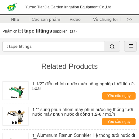
YuYao TianJia Garden Irrigation Equipment Co.,Ltd.
Nhà
Các sản phẩm
Video
Về chúng tôi
>>
t tape fittings
Phẩm chất
supplier.
(37)
Related Products
1 1/2'' điều chỉnh nước mưa nông nghiệp tưới tiêu 2-
5bar
Yêu cầu ngay
1 "" súng phun nhôm máy phun nước hệ thống tưới
nước máy phun nước di động 1,2-6,1m3/h
Yêu cầu ngay
1′ Aluminium Rainun Sprinkler Hệ thống tưới nước di