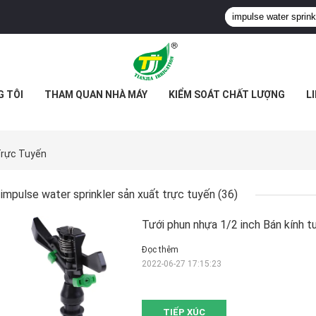
G TÔI
THAM QUAN NHÀ MÁY
KIỂM SOÁT CHẤT LƯỢNG
L
Trực Tuyến
impulse water sprinkler sản xuất trực tuyến
(36)
Tưới phun nhựa 1/2 inch Bán kính t
Đọc thêm
2022-06-27 17:15:23
TIẾP XÚC