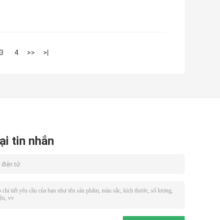
3
4
>>
>|
ại tin nhắn