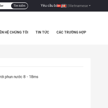
Yêu cầu báo giá
|
Vietnamese
Tìm kiếm
IÊN HỆ CHÚNG TÔI
TIN TỨC
CÁC TRƯỜNG HỢP
ưới phun nước 8 - 18ms