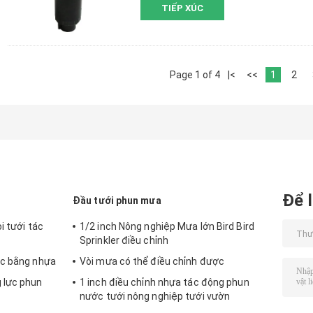
TIẾP XÚC
Page 1 of 4
|<
<<
1
2
Để l
Đầu tưới phun mưa
i tưới tác
1/2 inch Nông nghiệp Mưa lớn Bird Bird
Sprinkler điều chỉnh
ớc bằng nhựa
Vòi mưa có thể điều chỉnh được
 lực phun
1 inch điều chỉnh nhựa tác động phun
nước tưới nông nghiệp tưới vườn