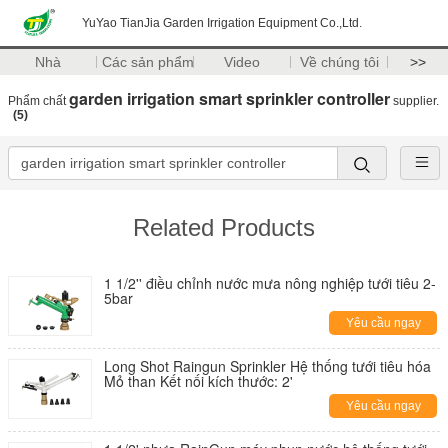
YuYao TianJia Garden Irrigation Equipment Co.,Ltd.
Nhà
Các sản phẩm
Video
Về chúng tôi
>>
garden irrigation smart sprinkler controller
Phẩm chất
supplier.
(5)
Related Products
1 1/2'' điều chỉnh nước mưa nông nghiệp tưới tiêu 2-
5bar
Yêu cầu ngay
Long Shot Raingun Sprinkler Hệ thống tưới tiêu hóa
Mỏ than Kết nối kích thước: 2'
Yêu cầu ngay