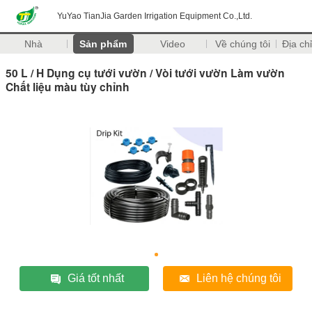
YuYao TianJia Garden Irrigation Equipment Co.,Ltd.
Nhà
Sản phẩm
Video
Về chúng tôi
Địa chỉ
50 L / H Dụng cụ tưới vườn / Vòi tưới vườn Làm vườn
Chất liệu màu tùy chỉnh
Giá tốt nhất
Liên hệ chúng tôi