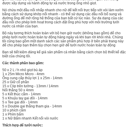
được xây dựng và hành động tự xả nước trong ống nhỏ giọt.
Nó chứa một đầu nối nhấp nhanh cho nữ để kết nối trực tiếp với vòi làm vườn
bằng cách sử dụng khớp nối nhanh - có thể sử dụng các đầu nối bổ sung và
đường ống để mở rộng hệ thống của bạn bất cứ lúc nào. Sự đa dạng của các
đầu nối cho phép linh hoạt trong cách đặt ống phù hợp với môi trường tưới
nước cá nhân của bạn.
Bộ này tương thích hoàn toàn với bộ hẹn giờ nước (không bao gồm) để cho
phép tưới nước hoàn toàn tự động hàng ngày và khi bạn rời khỏi nhà. Chúng
tôi cũng bao gồm một danh sách các sản phẩm phù hợp ở bên phải trang này
để cho phép bạn thêm tùy chọn hẹn giờ để tưới nước hoàn toàn tự động
Bạn sẽ tiết kiệm đáng kể giá sản phẩm cá nhân bằng cách chọn bộ thiết kế đặc
biệt của chúng tôi.
Các thành phần bao gồm:
50 x 2 L / h nhỏ giọt bù áp
1 x 25m Micro Micro - 4mm
Ống cung cấp thủy lợi 1 x 25m - 14mm
25 x Giữ cổ phần
15 x Clip trên tường - 13mm / 14mm
Nối thẳng 50 x 4mm
5 x Kết thúc cắm - 14mm
5 x Khuỷu tay gai đôi - 14mm
5 x Tee gai đôi - 14mm
5 x Double gai thẳng tham gia - 14mm
10 x phích cắm
1 x Phím bấm
1 x Nữ Bấm nhanh Kết nối vòi nước
Thích hợp để tưới nước: