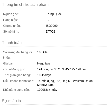
Thông tin chi tiết sản phẩm
Nguồn gốc:
Trung Quốc
Hàng hiệu:
TJ
Chứng nhận:
ISO9000
Số mô hình:
DTP02
Thanh toán
Số lượng đặt hàng tối
100 kits
thiểu:
Giá bán:
Negotiate
chi tiết đóng gói:
1kit / ctn; Số đo CTN: 45 * 25 * 28 cm
Thời gian giao hàng:
10-15days
Điều khoản thanh toán:
Thư tín dụng, D/A, D/P, T/T, Western Union,
MoneyGram
Khả năng cung cấp:
1000kits / ngày
Sự miêu tả