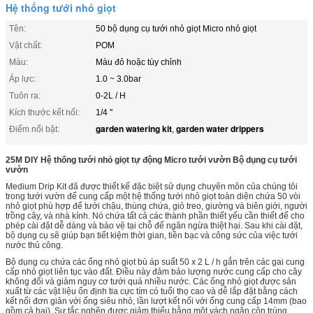
Hệ thống tưới nhỏ giọt
Tên:
50 bộ dụng cụ tưới nhỏ giọt Micro nhỏ giọt
Vật chất:
POM
Màu:
Màu đỏ hoặc tùy chỉnh
Áp lực:
1.0 ~ 3.0bar
Tuôn ra:
0-2L / H
Kích thước kết nối:
1/4 ''
garden watering kit
garden water drippers
Điểm nổi bật:
,
25M DIY Hệ thống tưới nhỏ giọt tự động Micro tưới vườn Bộ dụng cụ tưới
vườn
Medium Drip Kit đã được thiết kế đặc biệt sử dụng chuyên môn của chúng tôi
trong tưới vườn để cung cấp một hệ thống tưới nhỏ giọt toàn diện chứa 50 vòi
nhỏ giọt phù hợp để tưới chậu, thùng chứa, giỏ treo, giường và biên giới, người
trồng cây, và nhà kính. Nó chứa tất cả các thành phần thiết yếu cần thiết để cho
phép cài đặt dễ dàng và bảo vệ tại chỗ để ngăn ngừa thiệt hại. Sau khi cài đặt,
bộ dụng cụ sẽ giúp bạn tiết kiệm thời gian, tiền bạc và công sức của việc tưới
nước thủ công.
Bộ dụng cụ chứa các ống nhỏ giọt bù áp suất 50 x 2 L / h gắn trên các gai cung
cấp nhỏ giọt liên tục vào đất. Điều này đảm bảo lượng nước cung cấp cho cây
không đổi và giảm nguy cơ tưới quá nhiều nước. Các ống nhỏ giọt được sản
xuất từ ​​các vật liệu ổn định tia cực tím có tuổi thọ cao và dễ lắp đặt bằng cách
kết nối đơn giản với ống siêu nhỏ, lần lượt kết nối với ống cung cấp 14mm (bao
gồm cả hai). Sự tắc nghẽn được giảm thiểu bằng một vách ngăn côn trùng