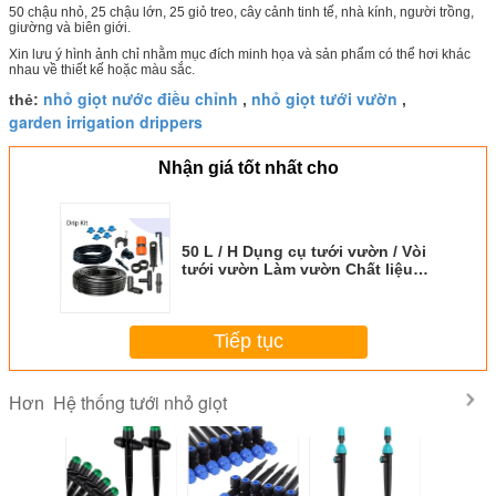
50 chậu nhỏ, 25 chậu lớn, 25 giỏ treo, cây cảnh tinh tế, nhà kính, người trồng,
giường và biên giới.
Xin lưu ý hình ảnh chỉ nhằm mục đích minh họa và sản phẩm có thể hơi khác
nhau về thiết kế hoặc màu sắc.
nhỏ giọt nước điều chỉnh
nhỏ giọt tưới vườn
thẻ:
,
,
garden irrigation drippers
Nhận giá tốt nhất cho
50 L / H Dụng cụ tưới vườn / Vòi
tưới vườn Làm vườn Chất liệu
màu tùy chỉnh
Tiếp tục
Hệ thống tưới nhỏ giọt
Hơn