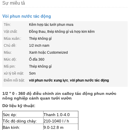
Sự miêu tả
Vòi phun nước tác động
Tên:
Kẽm hợp tác tưới phun mưa
Vật chất:
Đồng thau, thép không gỉ và hợp kim kẽm
Mùa xuân::
Thép không gỉ
Chủ đề:
1/2 inch nam
Màu:
Xanh hoặc Customeized
Mức độ:
Ổ đĩa 360
Mã pin:
Thép không gỉ
xử lý bề mặt:
Sơn
vòi phun nước xung lực
vòi phun nước tác động
Điểm nổi bật:
,
1/2 '' 0 - 360 độ điều chỉnh zin calloy tác động phun nước
nông nghiệp cảnh quan tưới vườn
Dữ liệu kỹ thuật:
Sức ép:
Thanh 1.0-4.0
Tốc độ dòng chảy:
210-1040 l / h
Bán kính:
9.0-12.8 m