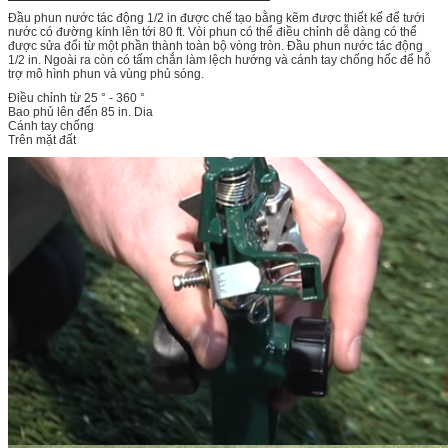
Đầu phun nước tác động 1/2 in được chế tạo bằng kẽm được thiết kế để tưới
nước có đường kính lên tới 80 ft. Vòi phun có thể điều chỉnh dễ dàng có thể
được sửa đổi từ một phần thành toàn bộ vòng tròn. Đầu phun nước tác động
1/2 in. Ngoài ra còn có tấm chắn làm lệch hướng và cánh tay chống hốc để hỗ
trợ mô hình phun và vùng phủ sóng.
Điều chỉnh từ 25 ° - 360 °
Bao phủ lên đến 85 in. Dia
Cánh tay chống
Trên mặt đất