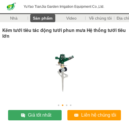
YuYao TianJia Garden Irrigation Equipment Co.,Ltd.
Nhà
Sản phẩm
Video
Về chúng tôi
Địa chỉ
Kẽm tưới tiêu tác động tưới phun mưa Hệ thống tưới tiêu
lớn
Giá tốt nhất
Liên hệ chúng tôi