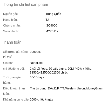
Thông tin chi tiết sản phẩm
Nguồn gốc:
Trung Quốc
Hàng hiệu:
TJ
Chứng nhận:
ISO9000
Số mô hình:
MYK0112
Thanh toán
Số lượng đặt hàng
1000pcs
tối thiểu:
Giá bán:
Negotiate
chi tiết đóng gói:
1 cái túi / opp, 50 cái / thùng. 20fcl / 40fcl / 40hq:
38500/412500/102500 chiếc
Thời gian giao
10-15days
hàng:
Điều khoản thanh
Thư tín dụng, D/A, D/P, T/T, Western Union, MoneyGram
toán:
Khả năng cung cấp:
1000 chiếc / ngày