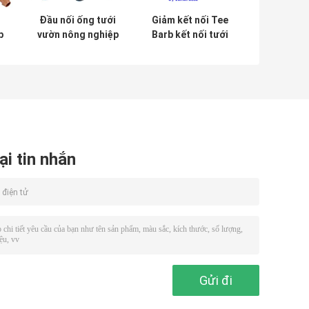
i
Đầu nối ống tưới
Giảm kết nối Tee
p
vườn nông nghiệp
Barb kết nối tưới
g
Dn 3/4 "cho
nhỏ giọt 3/8 Inch -
g
đường ống
1/4 Inch
ại tin nhắn