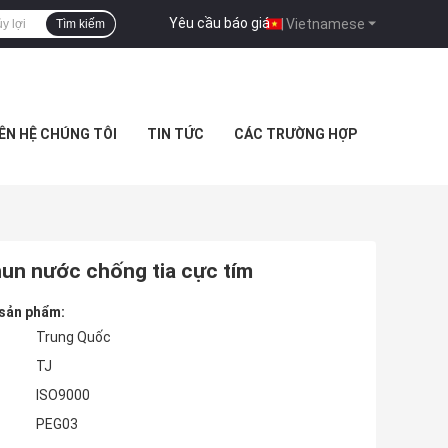
Yêu cầu báo giá
|
Vietnamese
Tìm kiếm
IÊN HỆ CHÚNG TÔI
TIN TỨC
CÁC TRƯỜNG HỢP
hun nước chống tia cực tím
 sản phẩm:
Trung Quốc
TJ
ISO9000
PEG03