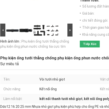
Thanh toán:
Số lượng đặt hàng
Giá bán:
chi tiết đóng gói:
Thời gian giao hà
Khả năng cung c
Hình ảnh lớn :
Phụ kiện ống tưới thẳng chống
Tiếp Xúc
phụ kiện ống phun nước chống tia cực tím
Phụ kiện ống tưới thẳng chống phụ kiện ống phun nước chốn
Sự miêu tả
Tên:
Vòi tưới nhỏ giọt
Vật c
Chức năng:
Kết nối ống
Kết nố
Làm nổi bật:
kết nối thanh tưới nhỏ giọt
,
kết nối ống pol
Ddo12 16 20 25 mm Nhựa nhỏ giọt phụ kiện phù hợp cho ống PE và nhỏ