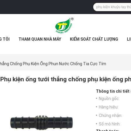
G TÔI
THAM QUAN NHÀ MÁY
KIỂM SOÁT CHẤT LƯỢNG
L
Thẳng Chống Phụ Kiện Ống Phun Nước Chống Tia Cực Tím
Phụ kiện ống tưới thẳng chống phụ kiện ống p
Thông tin chi tiết
Nguồn gốc:
Hàng hiệu:
Chứng nhận:
Số mô hình: