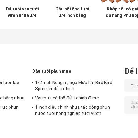
Đầu nối van tưới
Đầu nối ống tưới
Khớp nối có ga
vườn nhựa 3/4
3/4 inch bằng
đa năng Phù hợ
"Nam sang nữ
nhựa Chủ đề nữ
với đầu nối ốn
Công tắc ống vòi
với Chủ đề nam
tưới tiêu cho ốn
chủ đề
nhỏ giọt 1/2 "
Để l
Đầu tưới phun mưa
i tưới tác
1/2 inch Nông nghiệp Mưa lớn Bird Bird
Sprinkler điều chỉnh
ớc bằng nhựa
Vòi mưa có thể điều chỉnh được
 lực phun
1 inch điều chỉnh nhựa tác động phun
nước tưới nông nghiệp tưới vườn