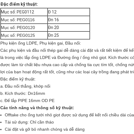
Đặc điểm kỹ thuật:
Mục số: PEG0112
Đ 12
Mục số:
PEG0116
Đn 16
Mục số:
PEG0120
Đn 20
Mục số:
PEG0125
Đn 25
Phụ kiện ống LDPE, Phụ kiện gai, Đầu nối:
Các phụ kiện và đầu nối thép gai dễ dàng cài đặt và rất tiết kiệm để kế
là trong việc lắp ống LDPE và Đường ống / ống nhỏ giọt.
Kích thước có
được làm từ chất liệu nhựa cao cấp và chống tia cực tím tốt, chống nứt
lợi của bạn hoạt động rất tốt, cũng như các loại cây trồng đang phát tr
Đặc điểm kỹ thuật:
a.
Đầu nối thẳng, khớp nối
b.
Kích thước: Dn16mm
c.
Để lắp PIPE 16mm OD PE
Các tính năng và thông số kỹ thuật:
Offtake cho ống tưới nhỏ giọt được sử dụng để kết nối chiều dài c
Tái sử dụng: Chỉ cần tháo
Cài đặt và gỡ bỏ nhanh chóng và dễ dàng