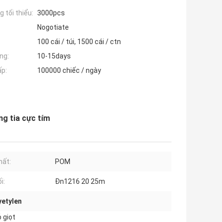
 tối thiểu:
3000pcs
Nogotiate
100 cái / túi, 1500 cái / ctn
ng:
10-15days
ấp:
100000 chiếc / ngày
g tia cực tím
hất:
POM
i:
Đn1216 20 25m
yetylen
 giọt