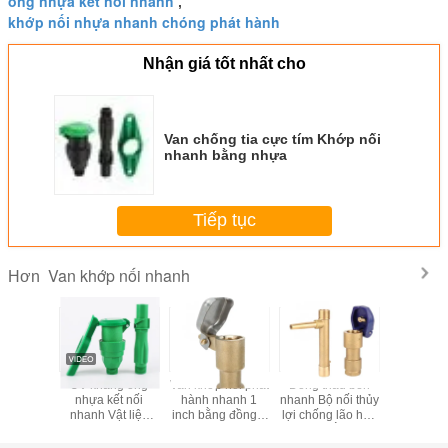
ống nhựa kết nối nhanh
,
khớp nối nhựa nhanh chóng phát hành
Nhận giá tốt nhất cho
Van chống tia cực tím Khớp nối
nhanh bằng nhựa
Tiếp tục
Van khớp nối nhanh
Hơn
tưới tiêu
UV kháng ống
Van khớp nối phát
Đồng thau bền
Hệ thống t
i nhanh
nhựa kết nối
hành nhanh 1
nhanh Bộ nối thủy
Bộ nối 
ng thau
nhanh Vật liệu
inch bằng đồng 2
lợi chống lão hóa
bằng đồn
 cho sân
POM khớp nối
- 8,8 Bar cho tưới
1,5Mpa Áp suất
Kết nối ch
nhanh
tiêu nông nghiệp
làm việc
Y DN