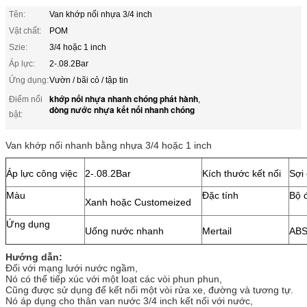
Tên:
Van khớp nối nhựa 3/4 inch
Vật chất:
POM
Szie:
3/4 hoặc 1 inch
Áp lực:
2-.08.2Bar
Ứng dụng:
Vườn / bãi cỏ / tập tin
khớp nối nhựa nhanh chóng phát hành
Điểm nổi
,
dòng nước nhựa kết nối nhanh chóng
bật:
Van khớp nối nhanh bằng nhựa 3/4 hoặc 1 inch
Áp lực công việc
2-.08.2Bar
Kích thước kết nối
Sợi 
Màu
Đặc tính
Bộ 
Xanh hoặc Customeized
Ứng dụng
Uống nước nhanh
Mertail
AB
Hướng dẫn:
Đối với mạng lưới nước ngầm,
Nó có thể tiếp xúc với một loạt các vòi phun phun,
Cũng được sử dụng để kết nối một vòi rửa xe, đường và tương tự.
Nó áp dụng cho thân van nước 3/4 inch kết nối với nước,