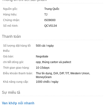
Nguồn gốc:
Trung Quốc
Hàng hiệu:
TJ
Chứng nhận:
ISO9000
Số mô hình:
QCV0134
Thanh toán
Số lượng đặt hàng tối
500 cái / ngày
thiểu:
Giá bán:
Negotiate
chi tiết đóng gói:
opp, thùng carton và pallect
Thời gian giao hàng:
10-15days
Điều khoản thanh toán:
Thư tín dụng, D/A, D/P, T/T, Western Union,
MoneyGram
Khả năng cung cấp:
1000 chiếc / ngày
Sự miêu tả
Van khớp nối nhanh