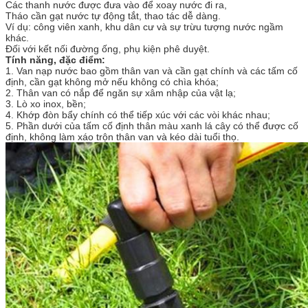
Các thanh nước được đưa vào để xoay nước đi ra,
Tháo cần gạt nước tự động tắt, thao tác dễ dàng.
Ví dụ: công viên xanh, khu dân cư và sự trừu tượng nước ngầm
khác.
Đối với kết nối đường ống, phụ kiện phê duyệt.
Tính năng, đặc điểm:
1. Van nạp nước bao gồm thân van và cần gạt chính và các tấm cố
định, cần gạt không mở nếu không có chìa khóa;
2. Thân van có nắp để ngăn sự xâm nhập của vật lạ;
3. Lò xo inox, bền;
4. Khớp đòn bẩy chính có thể tiếp xúc với các vòi khác nhau;
5. Phần dưới của tấm cố định thân màu xanh lá cây có thể được cố
định, không làm xáo trộn thân van và kéo dài tuổi thọ.